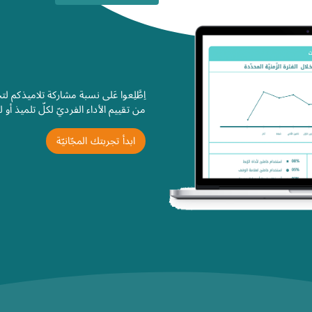
اِطَّلِعوا عَلى نسبة مشاركة تلاميذكم لت
من تقييم الأداء الفرديّ لكلّ تلميذ أو ل
ابدأ تجربتك المجّانيّة