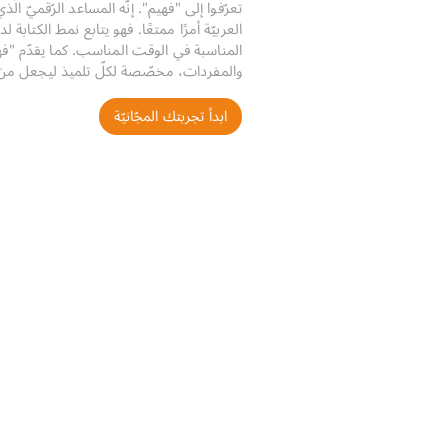
تعرّفوا إلى "فهيم". إنّه المساعد الرّقميّ ال
العربيّة أمرًا ممتعًا. فهو يتابع نمط الكتابة ل
المناسبة في الوقت المناسب. كما يقدّم "فهي
والمفردات، مخصّصة لكلّ تلميذ ليجعل من ال
ابدأ تجربتك المجّانيّة