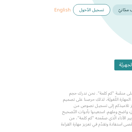
English
تسجيل الدّخول
جّانيّ
لجهريّة
" على منصّة "كم كلمة". نحن ندرك حجم
 المهارة اللّغويّة، لذلك حرصنا على تصميم
حفيز تلاميذكم إلى تسجيل نصوص من
ٍ واضح وملهم. استعينوا بأدوات التّصحيح
ر الأداء الّذي صمّمته "كم كلمة"، من
ى استفادة وتقدّم في تعزيز مهارة القراءة