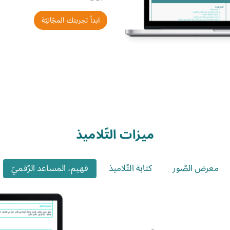
ابدأ تجربتك المجّانيّة
ميزات التّلاميذ
معرض الصّور
كتابة التّلاميذ
فهيم، المساعد الرّقميّ