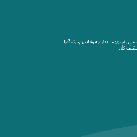
حسين تجربتهم التّعليميّة ونتائجهم، وتمكّنوا
لصّفّ كلّه.