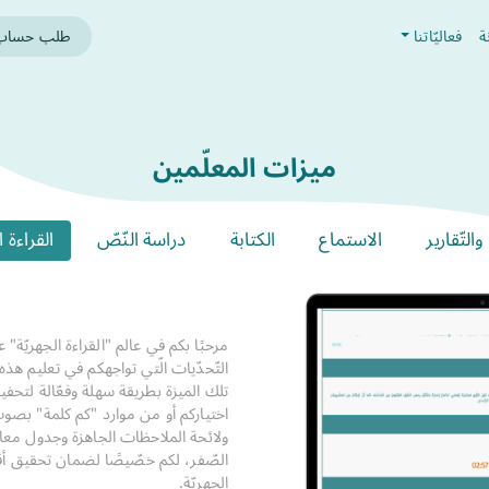
ة
فعاليّاتنا
طلب حساب م
ميزات المعلّمين
والتّقارير
الاستماع
الكتابة
دراسة النّصّ
القراءة ا
مرحبًا بكم في عالم "القراءة الجهريّة
التّحدّيات الّتي تواجهكم في تعليم هذه
تلك الميزة بطريقة سهلة وفعّالة لت
اختياركم أو من موارد "كم كلمة" بصوت
ولائحة الملاحظات الجاهزة وجدول معايي
الصّفر، لكم خصّيصًا لضمان تحقيق أقص
الجهريّة.