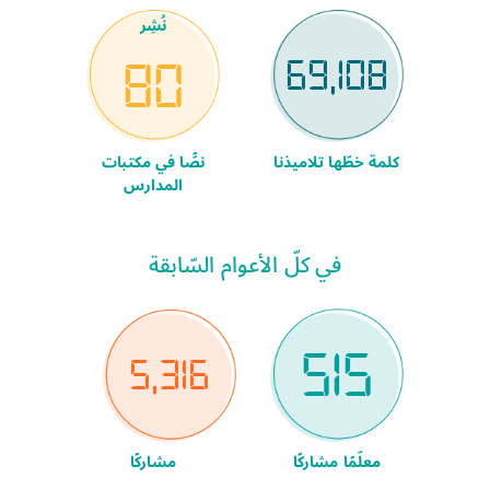
نُشِر
69,108
80
كلمة خطّها تلاميذنا
نصًّا في مكتبات
المدارس
في كلّ الأعوام السّابقة
515
5,316
معلّمًا مشاركًا
مشاركًا