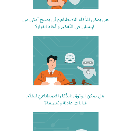
هل يمكن للذّكاء الاصطناعيّ أن يصبح أذكى من
الإنسان في التّفكير واتّخاذ القرار؟
هل يمكن الوثوق بالذّكاء الاصطناعيّ ليقدّم
قرارات عادلة ومُنصفة؟