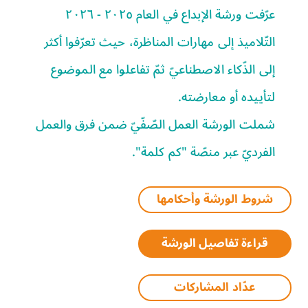
عرّفت ورشة الإبداع في العام ٢٠٢٥ - ٢٠٢٦
التّلاميذ إلى مهارات المناظرة، حيث تعرّفوا أكثر
إلى الذّكاء الاصطناعيّ ثمّ تفاعلوا مع الموضوع
لتأييده أو معارضته.
شملت الورشة العمل الصّفّيّ ضمن فرق والعمل
الفرديّ عبر منصّة "كم كلمة".
شروط الورشة وأحكامها
قراءة تفاصيل الورشة
عدّاد المشاركات