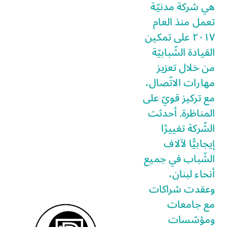
هي شركة مدنيّة
تعمل منذ العام
٢٠١٧ على تمكين
القيادة الشّبابيّة
من خلال تعزيز
مهارات الاتّصال،
مع تركيز قويّ على
المناظرة. أحدثت
الشّركة تغييرًا
إيجابيًّا لآلاف
الشّباب في جميع
أنحاء لبنان،
وعقدت شراكات
مع جامعات
ومؤسّسات