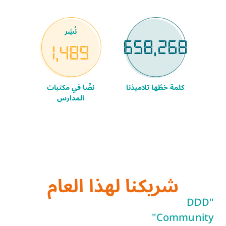
نُشِر
658,268
1,489
كلمة خطّها تلاميذنا
نصًّا في مكتبات
المدارس
شريكنا لهذا العام
"DDD
Community"