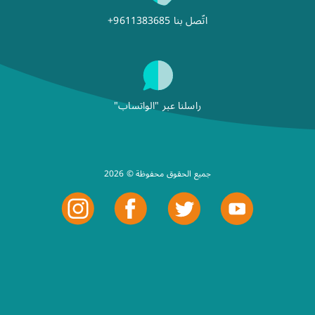
اتّصل بنا
+9611383685
راسلنا عبر "الواتساب"
2026 © جميع الحقوق محفوظة