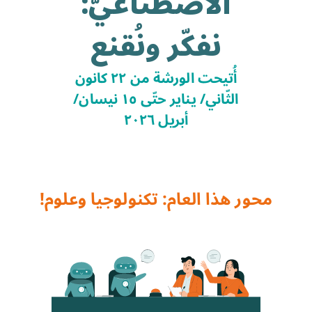
الاصطناعيّ:
نفكّر ونُقنع
أُتيحت الورشة من ٢٢ كانون
الثّاني/ يناير حتّى ١٥ نيسان/
أبريل ٢٠٢٦
محور هذا العام: تكنولوجيا وعلوم!