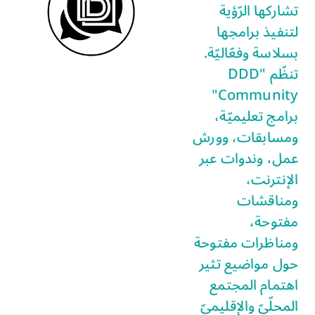
تشاركها الرّؤية
لتنفيذ برامجها
بسلاسة وفعّاليّة.
تنظّم "DDD
Community"
برامج تعليميّة،
ومسابقات، وورش
عمل، وندوات عبر
الإنترنت،
ومناقشات
مفتوحة،
ومناظرات مفتوحة
حول مواضيع تثير
اهتمام المجتمع
المحلّيّ والإقليميّ